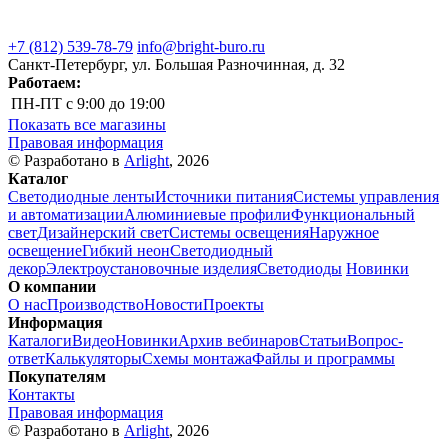
+7 (812) 539-78-79
info@bright-buro.ru
Санкт-Петербург, ул. Большая Разночинная, д. 32
Работаем:
ПН-ПТ
с 9:00 до 19:00
Показать все магазины
Правовая информация
© Разработано в
Arlight
, 2026
Каталог
Светодиодные ленты
Источники питания
Системы управления
и автоматизации
Алюминиевые профили
Функциональный
свет
Дизайнерский свет
Системы освещения
Наружное
освещение
Гибкий неон
Светодиодный
декор
Электроустановочные изделия
Светодиоды
Новинки
О компании
О нас
Производство
Новости
Проекты
Информация
Каталоги
Видео
Новинки
Архив вебинаров
Статьи
Вопрос-
ответ
Калькуляторы
Схемы монтажа
Файлы и программы
Покупателям
Контакты
Правовая информация
© Разработано в
Arlight
, 2026