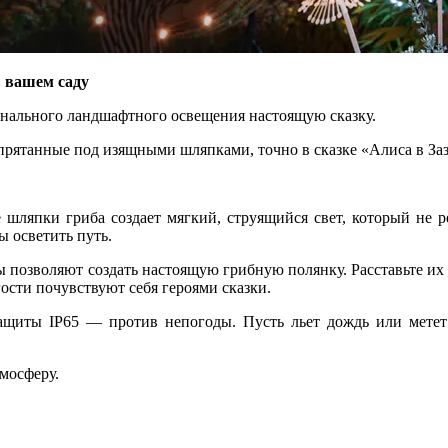
 вашем саду
онального ландшафтного освещения настоящую сказку.
спрятанные под изящными шляпками, точно в сказке «Алиса в Заз
шляпки гриба создает мягкий, струящийся свет, который не ре
ы осветить путь.
ы позволяют создать настоящую грибную полянку. Расставьте их
ости почувствуют себя героями сказки.
щиты IP65 — против непогоды. Пусть льет дождь или метет м
тмосферу.