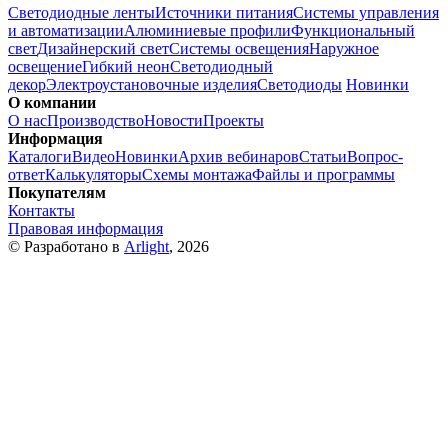
Светодиодные ленты
Источники питания
Системы управления
и автоматизации
Алюминиевые профили
Функциональный
свет
Дизайнерский свет
Системы освещения
Наружное
освещение
Гибкий неон
Светодиодный
декор
Электроустановочные изделия
Светодиоды
Новинки
О компании
О нас
Производство
Новости
Проекты
Информация
Каталоги
Видео
Новинки
Архив вебинаров
Статьи
Вопрос-
ответ
Калькуляторы
Схемы монтажа
Файлы и программы
Покупателям
Контакты
Правовая информация
© Разработано в
Arlight
, 2026