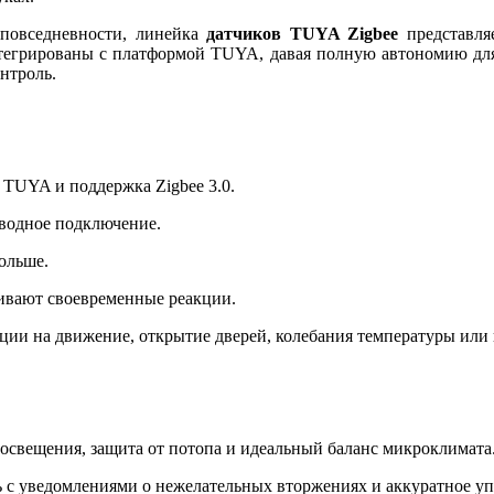
 повседневности, линейка
датчиков TUYA Zigbee
представляе
нтегрированы с платформой TUYA, давая полную автономию для
нтроль.
 TUYA и поддержка Zigbee 3.0.
водное подключение.
ольше.
чивают своевременные реакции.
ции на движение, открытие дверей, колебания температуры или
 освещения, защита от потопа и идеальный баланс микроклимата
ь с уведомлениями о нежелательных вторжениях и аккуратное у