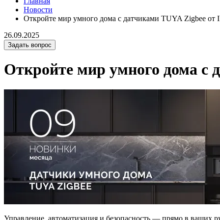
Главная
Новости
Откройте мир умного дома с датчиками TUYA Zigbee 
26.09.2025
Задать вопрос
Откройте мир умного дома с
Управление, автоматизация и безопасность — прямо в ваших р