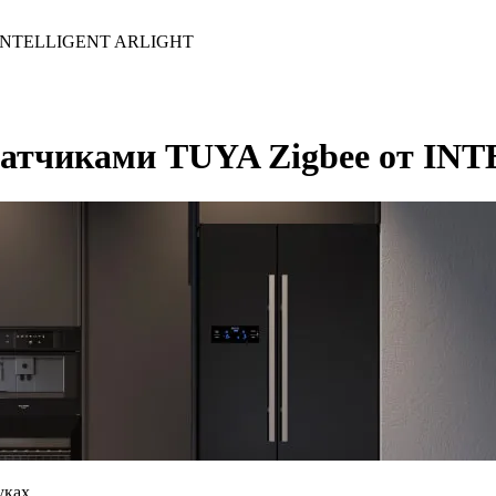
от INTELLIGENT ARLIGHT
 датчиками TUYA Zigbee от 
уках.