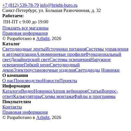
+7 (812) 539-78-79
info@bright-buro.ru
Санкт-Петербург, ул. Большая Разночинная, д. 32
Работаем:
ПН-ПТ
с 9:00 до 19:00
Показать все магазины
Правовая информация
© Разработано в
Arlight
, 2026
Каталог
Светодиодные ленты
Источники питания
Системы управления
и автоматизации
Алюминиевые профили
Функциональный
свет
Дизайнерский свет
Системы освещения
Наружное
освещение
Гибкий неон
Светодиодный
декор
Электроустановочные изделия
Светодиоды
Новинки
О компании
О нас
Производство
Новости
Проекты
Информация
Каталоги
Видео
Новинки
Архив вебинаров
Статьи
Вопрос-
ответ
Калькуляторы
Схемы монтажа
Файлы и программы
Покупателям
Контакты
Правовая информация
© Разработано в
Arlight
, 2026