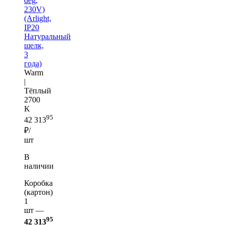
deg,
230V)
(Arlight,
IP20
Натуральный
шелк,
3
года)
Warm
|
Тёплый
2700
K
95
42 313
₽/
шт
В
наличии
Коробка
(картон)
1
шт —
95
42 313