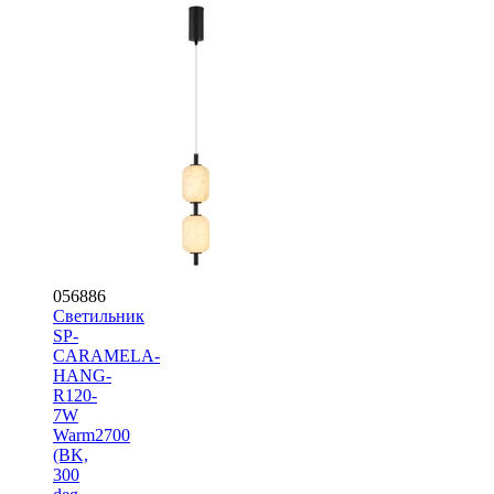
056886
Светильник
SP-
CARAMELA-
HANG-
R120-
7W
Warm2700
(BK,
300