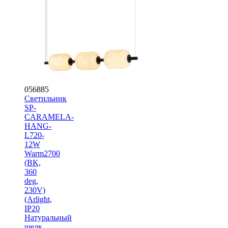
056885
Светильник
SP-
CARAMELA-
HANG-
L720-
12W
Warm2700
(BK,
360
deg,
230V)
(Arlight,
IP20
Натуральный
шелк,