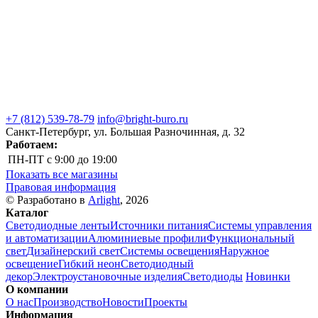
+7 (812) 539-78-79
info@bright-buro.ru
Санкт-Петербург, ул. Большая Разночинная, д. 32
Работаем:
ПН-ПТ
с 9:00 до 19:00
Показать все магазины
Правовая информация
© Разработано в
Arlight
, 2026
Каталог
Светодиодные ленты
Источники питания
Системы управления
и автоматизации
Алюминиевые профили
Функциональный
свет
Дизайнерский свет
Системы освещения
Наружное
освещение
Гибкий неон
Светодиодный
декор
Электроустановочные изделия
Светодиоды
Новинки
О компании
О нас
Производство
Новости
Проекты
Информация