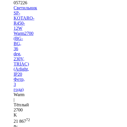
057226
Светильник
SP-
KOTARO-
R450-
12W
Warm2700
(BG-
BG,
36
deg,
230V,
TRIAC)
(Arlight,
IP20
Фетр,
3
года)
Warm
|
Тёплый
2700
K
72
21 867