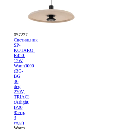
057227
Светильник
SP-
KOTARO-
R450-
12W
Warm3000
(BG-
BG,
36
deg,
230V,
TRIAC)
(Arlight,
IP20
Фетр,
3
года)
Warm