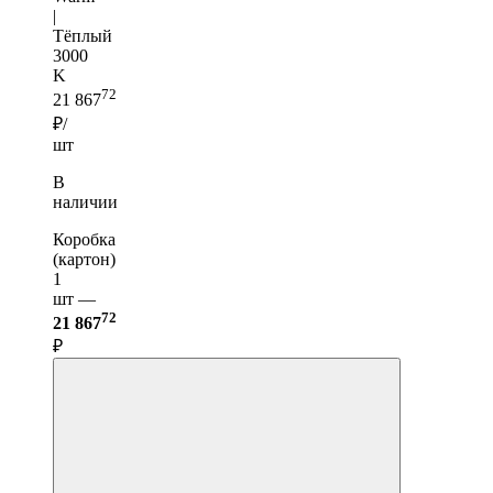
|
Тёплый
3000
K
72
21 867
₽/
шт
В
наличии
Коробка
(картон)
1
шт —
72
21 867
₽