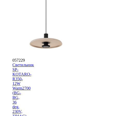
057229
Светильник
SP-
KOTARO-
R350-
12W
Warm2700
(BG-
BG,
36
deg,
230V,