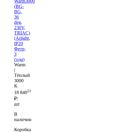
Warm3000
(BG-
BG,
36
deg,
230V,
TRIAC)
(Arlight,
IP20
Фетр,
3
года)
Warm
|
Тёплый
3000
K
21
18 840
₽/
шт
В
наличии
Коробка