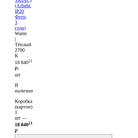
TRIAC)
(Arlight,
IP20
Фетр,
3
года)
Warm
|
Тёплый
2700
K
21
18 840
₽/
шт
В
наличии
Коробка
(картон)
1
шт —
21
18 840
₽