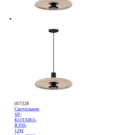
057228
Светильник
SP-
KOTARO-
R350-
12W