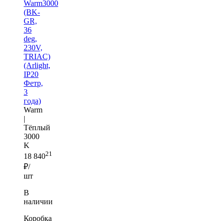
Warm3000
(BK-
GR,
36
deg,
230V,
TRIAC)
(Arlight,
IP20
Фетр,
3
года)
Warm
|
Тёплый
3000
K
21
18 840
₽/
шт
В
наличии
Коробка