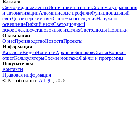
Каталог
Светодиодные ленты
Источники питания
Системы управления
и автоматизации
Алюминиевые профили
Функциональный
свет
Дизайнерский свет
Системы освещения
Наружное
освещение
Гибкий неон
Светодиодный
декор
Электроустановочные изделия
Светодиоды
Новинки
О компании
О нас
Производство
Новости
Проекты
Информация
Каталоги
Видео
Новинки
Архив вебинаров
Статьи
Вопрос-
ответ
Калькуляторы
Схемы монтажа
Файлы и программы
Покупателям
Контакты
Правовая информация
© Разработано в
Arlight
, 2026