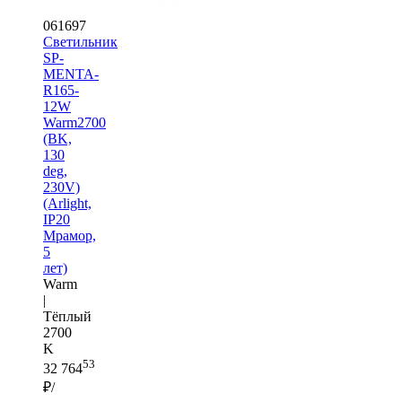
061697
Светильник
SP-
MENTA-
R165-
12W
Warm2700
(BK,
130
deg,
230V)
(Arlight,
IP20
Мрамор,
5
лет)
Warm
|
Тёплый
2700
K
53
32 764
₽/