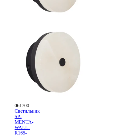
061700
Светильник
SP-
MENTA-
WALL-
R165-