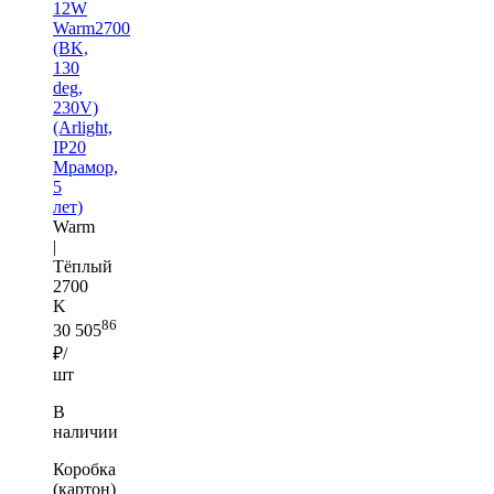
12W
Warm2700
(BK,
130
deg,
230V)
(Arlight,
IP20
Мрамор,
5
лет)
Warm
|
Тёплый
2700
K
86
30 505
₽/
шт
В
наличии
Коробка
(картон)