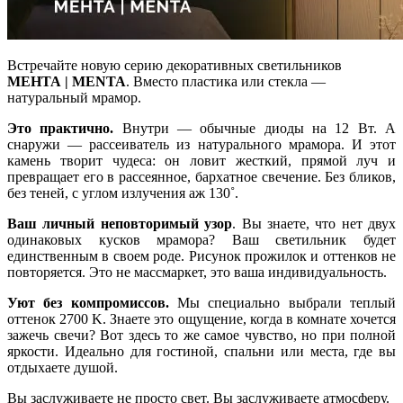
Встречайте новую серию декоративных светильников
МЕНТА | MENTA
. Вместо пластика или стекла —
натуральный мрамор.
Это практично.
Внутри — обычные диоды на 12 Вт. А
снаружи — рассеиватель из натурального мрамора. И этот
камень творит чудеса: он ловит жесткий, прямой луч и
превращает его в рассеянное, бархатное свечение. Без бликов,
без теней, с углом излучения аж 130˚.
Ваш личный неповторимый узор
. Вы знаете, что нет двух
одинаковых кусков мрамора? Ваш светильник будет
единственным в своем роде. Рисунок прожилок и оттенков не
повторяется. Это не массмаркет, это ваша индивидуальность.
Уют без компромиссов.
Мы специально выбрали теплый
оттенок 2700 K. Знаете это ощущение, когда в комнате хочется
зажечь свечи? Вот здесь то же самое чувство, но при полной
яркости. Идеально для гостиной, спальни или места, где вы
отдыхаете душой.
Вы заслуживаете не просто свет. Вы заслуживаете атмосферу.