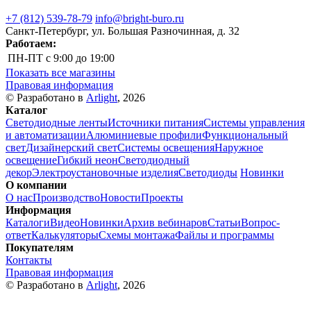
+7 (812) 539-78-79
info@bright-buro.ru
Санкт-Петербург, ул. Большая Разночинная, д. 32
Работаем:
ПН-ПТ
с 9:00 до 19:00
Показать все магазины
Правовая информация
© Разработано в
Arlight
, 2026
Каталог
Светодиодные ленты
Источники питания
Системы управления
и автоматизации
Алюминиевые профили
Функциональный
свет
Дизайнерский свет
Системы освещения
Наружное
освещение
Гибкий неон
Светодиодный
декор
Электроустановочные изделия
Светодиоды
Новинки
О компании
О нас
Производство
Новости
Проекты
Информация
Каталоги
Видео
Новинки
Архив вебинаров
Статьи
Вопрос-
ответ
Калькуляторы
Схемы монтажа
Файлы и программы
Покупателям
Контакты
Правовая информация
© Разработано в
Arlight
, 2026