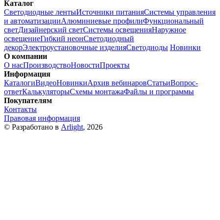
Каталог
Светодиодные ленты
Источники питания
Системы управления
и автоматизации
Алюминиевые профили
Функциональный
свет
Дизайнерский свет
Системы освещения
Наружное
освещение
Гибкий неон
Светодиодный
декор
Электроустановочные изделия
Светодиоды
Новинки
О компании
О нас
Производство
Новости
Проекты
Информация
Каталоги
Видео
Новинки
Архив вебинаров
Статьи
Вопрос-
ответ
Калькуляторы
Схемы монтажа
Файлы и программы
Покупателям
Контакты
Правовая информация
© Разработано в
Arlight
, 2026