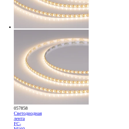
057858
Светодиодная
лента
FC-
M160-