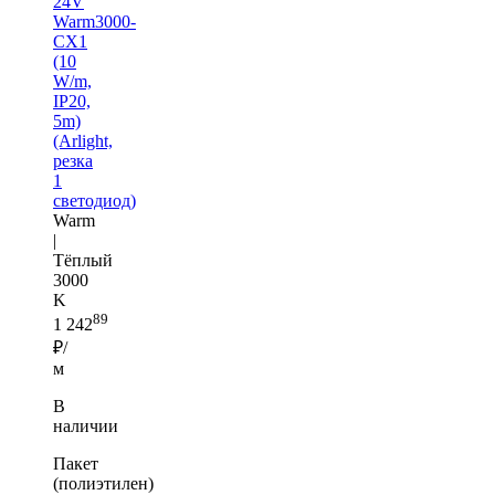
24V
Warm3000-
CX1
(10
W/m,
IP20,
5m)
(Arlight,
резка
1
светодиод)
Warm
|
Тёплый
3000
K
89
1 242
₽/
м
В
наличии
Пакет
(полиэтилен)