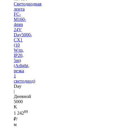
Светодиодная
лента
FC-
M160-
4mm
24V
Day5000-
CX1
(10
W/m,
IP20,
5m)
(Arlight,
резка
1
светодиод)
Day
|
Дневной
5000
K
89
1 242
₽/
м