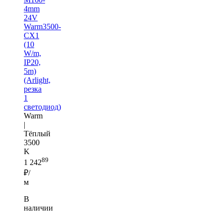
4mm
24V
Warm3500-
CX1
(10
W/m,
IP20,
5m)
(Arlight,
резка
1
светодиод)
Warm
|
Тёплый
3500
K
89
1 242
₽/
м
В
наличии