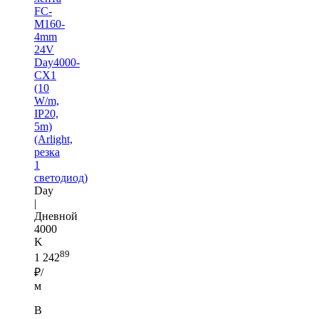
FC-
M160-
4mm
24V
Day4000-
CX1
(10
W/m,
IP20,
5m)
(Arlight,
резка
1
светодиод)
Day
|
Дневной
4000
K
89
1 242
₽/
м
В