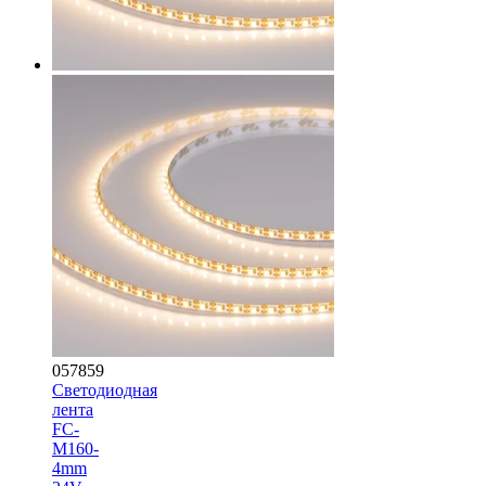
057859
Светодиодная
лента
FC-
M160-
4mm