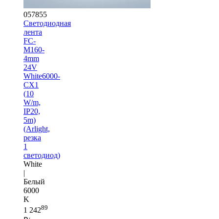
057855
Светодиодная
лента
FC-
M160-
4mm
24V
White6000-
CX1
(10
W/m,
IP20,
5m)
(Arlight,
резка
1
светодиод)
White
|
Белый
6000
K
89
1 242