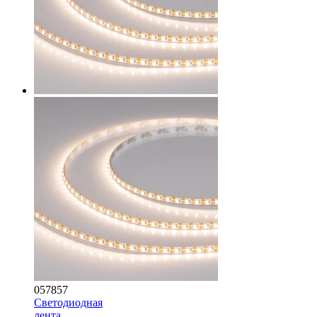
057857
Светодиодная
лента