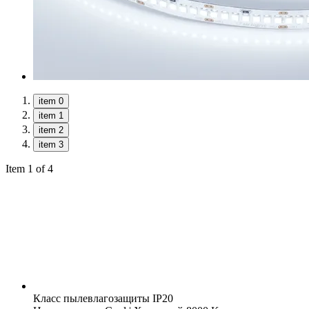
item 0
item 1
item 2
item 3
Item 1 of 4
Класс пылевлагозащиты
IP20