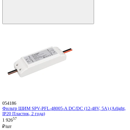
054186
Фильтр ШИМ SPV-PFL-48005-A DC/DC (12-48V, 5A) (Arlight,
IP20 Пластик, 2 года)
57
1 926
₽/шт