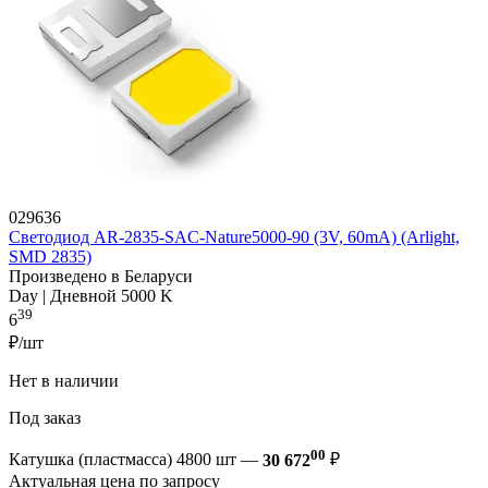
029636
Светодиод AR-2835-SAC-Nature5000-90 (3V, 60mA) (Arlight,
SMD 2835)
Произведено в Беларуси
Day | Дневной 5000 K
39
6
₽/шт
Нет в наличии
Под заказ
00
Катушка (пластмасса) 4800 шт —
30 672
₽
Актуальная цена по запросу