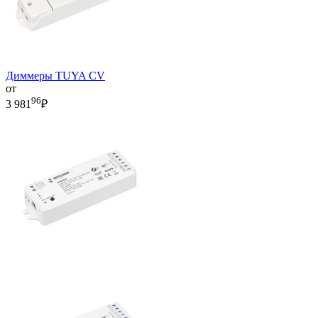
Диммеры TUYA CV
от
96
3 981
₽