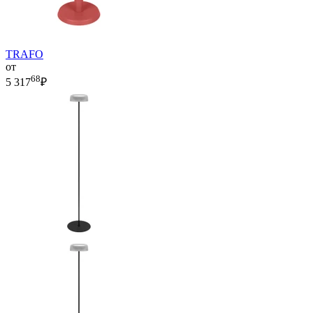
TRAFO
от
68
5 317
₽