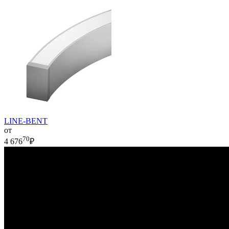
LINE-BENT
от
70
4 676
₽