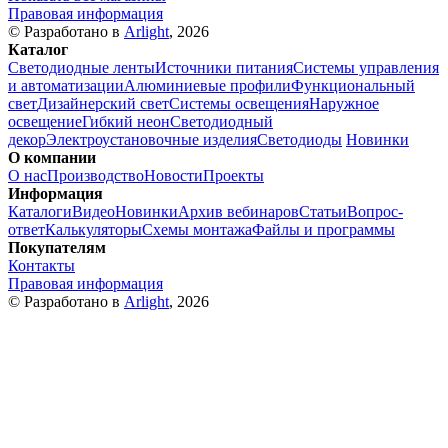
Правовая информация
© Разработано в
Arlight
, 2026
Каталог
Светодиодные ленты
Источники питания
Системы управления
и автоматизации
Алюминиевые профили
Функциональный
свет
Дизайнерский свет
Системы освещения
Наружное
освещение
Гибкий неон
Светодиодный
декор
Электроустановочные изделия
Светодиоды
Новинки
О компании
О нас
Производство
Новости
Проекты
Информация
Каталоги
Видео
Новинки
Архив вебинаров
Статьи
Вопрос-
ответ
Калькуляторы
Схемы монтажа
Файлы и программы
Покупателям
Контакты
Правовая информация
© Разработано в
Arlight
, 2026