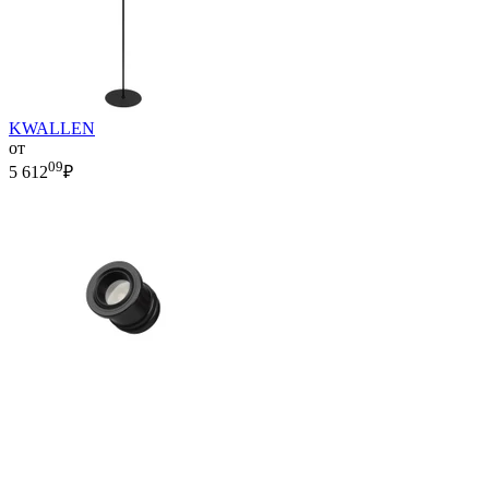
KWALLEN
от
09
5 612
₽