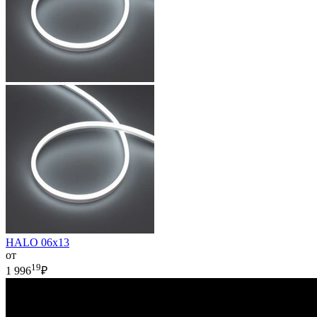
HALO 06x13
от
19
1 996
₽