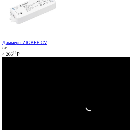
Диммеры ZIGBEE CV
от
11
4 266
₽