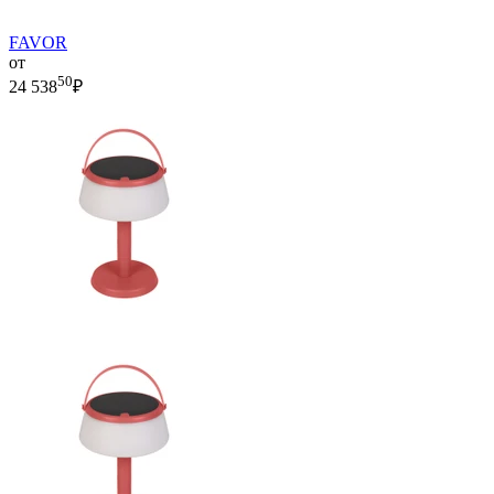
FAVOR
от
50
24 538
₽