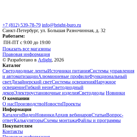
+7 (812) 539-78-79
info@bright-buro.ru
Санкт-Петербург, ул. Большая Разночинная, д. 32
Работаем:
ПН-ПТ
с 9:00 до 19:00
Показать все магазины
Правовая информация
© Разработано в
Arlight
, 2026
Каталог
Светодиодные ленты
Источники питания
Системы управления
и автоматизации
Алюминиевые профили
Функциональный
свет
Дизайнерский свет
Системы освещения
Наружное
освещение
Гибкий неон
Светодиодный
декор
Электроустановочные изделия
Светодиоды
Новинки
О компании
О нас
Производство
Новости
Проекты
Информация
Каталоги
Видео
Новинки
Архив вебинаров
Статьи
Вопрос-
ответ
Калькуляторы
Схемы монтажа
Файлы и программы
Покупателям
Контакты
Правовая информация