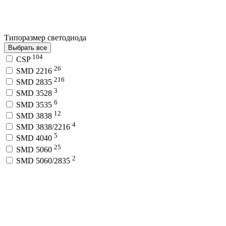
Типоразмер светодиода
Выбрать все
104
CSP
26
SMD 2216
216
SMD 2835
3
SMD 3528
6
SMD 3535
12
SMD 3838
4
SMD 3838/2216
5
SMD 4040
25
SMD 5060
2
SMD 5060/2835