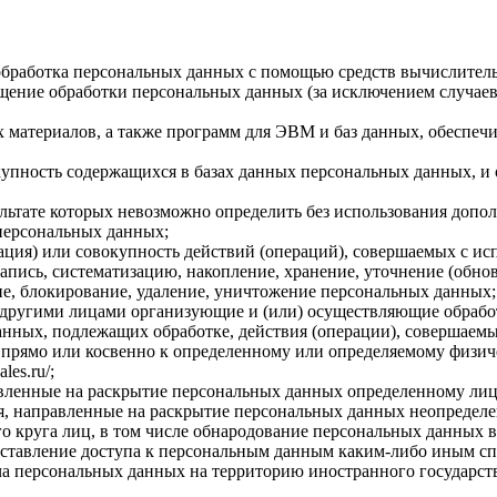
обработка персональных данных с помощью средств вычислител
ение обработки персональных данных (за исключением случаев,
материалов, а также программ для ЭВМ и баз данных, обеспечи
пность содержащихся в базах данных персональных данных, и
ультате которых невозможно определить без использования доп
персональных данных;
ция) или совокупность действий (операций), совершаемых с ис
апись, систематизацию, накопление, хранение, уточнение (обнов
ние, блокирование, удаление, уничтожение персональных данных;
с другими лицами организующие и (или) осуществляющие обраб
анных, подлежащих обработке, действия (операции), совершаем
ямо или косвенно к определенному или определяемому физическому
les.ru/;
вленные на раскрытие персональных данных определенному лиц
, направленные на раскрытие персональных данных неопределе
 круга лиц, в том числе обнародование персональных данных в
тавление доступа к персональным данным каким-либо иным сп
а персональных данных на территорию иностранного государств