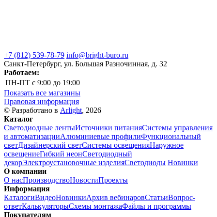
+7 (812) 539-78-79
info@bright-buro.ru
Санкт-Петербург, ул. Большая Разночинная, д. 32
Работаем:
ПН-ПТ
с 9:00 до 19:00
Показать все магазины
Правовая информация
© Разработано в
Arlight
, 2026
Каталог
Светодиодные ленты
Источники питания
Системы управления
и автоматизации
Алюминиевые профили
Функциональный
свет
Дизайнерский свет
Системы освещения
Наружное
освещение
Гибкий неон
Светодиодный
декор
Электроустановочные изделия
Светодиоды
Новинки
О компании
О нас
Производство
Новости
Проекты
Информация
Каталоги
Видео
Новинки
Архив вебинаров
Статьи
Вопрос-
ответ
Калькуляторы
Схемы монтажа
Файлы и программы
Покупателям