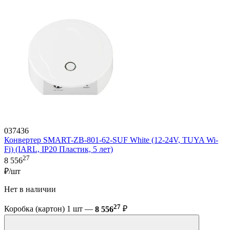
037436
Конвертер SMART-ZB-801-62-SUF White (12-24V, TUYA Wi-
Fi) (IARL, IP20 Пластик, 5 лет)
27
8 556
₽/шт
Нет в наличии
27
Коробка (картон) 1 шт —
8 556
₽