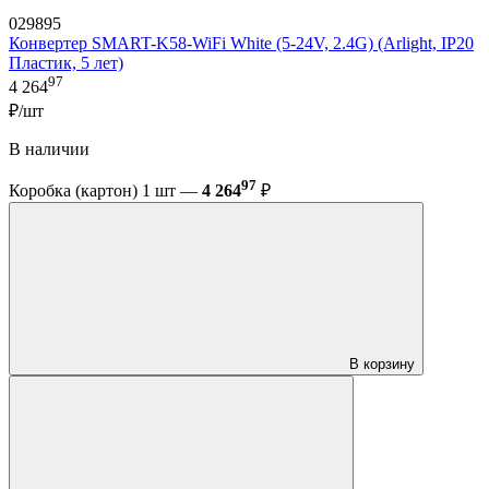
029895
Конвертер SMART-K58-WiFi White (5-24V, 2.4G) (Arlight, IP20
Пластик, 5 лет)
97
4 264
₽/шт
В наличии
97
Коробка (картон) 1 шт —
4 264
₽
В корзину