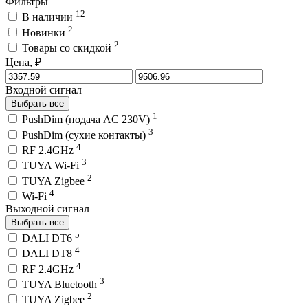
Фильтры
12
В наличии
2
Новинки
2
Товары со скидкой
Цена, ₽
Входной сигнал
Выбрать все
1
PushDim (подача AC 230V)
3
PushDim (сухие контакты)
4
RF 2.4GHz
3
TUYA Wi-Fi
2
TUYA Zigbee
4
Wi-Fi
Выходной сигнал
Выбрать все
5
DALI DT6
4
DALI DT8
4
RF 2.4GHz
3
TUYA Bluetooth
2
TUYA Zigbee