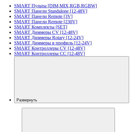
SMART Пульты [DIM,MIX,RGB,RGBW]
SMART Панели Standalone [12-48V]
SMART Панели Remote [3V]
SMART Панели Remote [230V]
SMART Комплекты [SET]
SMART Диммеры CV [12-48V]
SMART Диммеры Rotary [12-24V]
SMART Диммеры в профиль [12-24V]
SMART Контроллеры CV [12-48V]
SMART Контроллеры CC [12-48V]
Развернуть