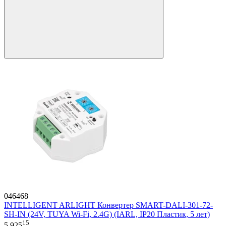
046468
INTELLIGENT ARLIGHT Конвертер SMART-DALI-301-72-
SH-IN (24V, TUYA Wi-Fi, 2.4G) (IARL, IP20 Пластик, 5 лет)
15
5 925