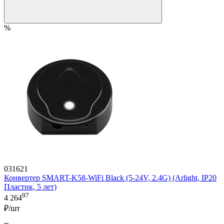
%
031621
Конвертер SMART-K58-WiFi Black (5-24V, 2.4G) (Arlight, IP20
Пластик, 5 лет)
97
4 264
₽/шт