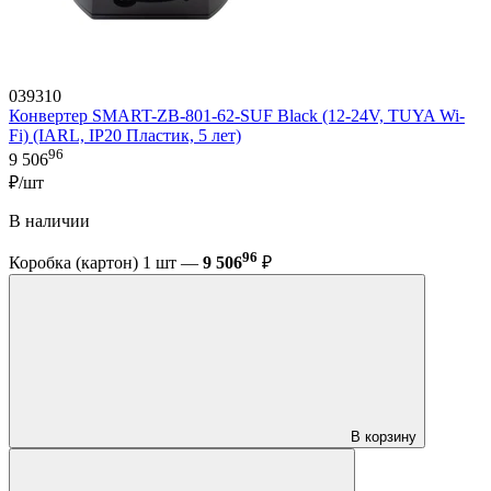
039310
Конвертер SMART-ZB-801-62-SUF Black (12-24V, TUYA Wi-
Fi) (IARL, IP20 Пластик, 5 лет)
96
9 506
₽/шт
В наличии
96
Коробка (картон) 1 шт —
9 506
₽
В корзину