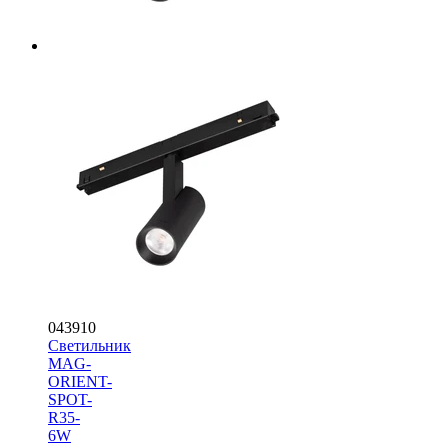
043910
Светильник
MAG-
ORIENT-
SPOT-
R35-
6W