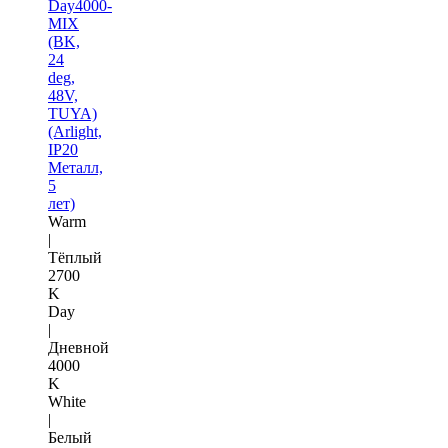
Day4000-
MIX
(BK,
24
deg,
48V,
TUYA)
(Arlight,
IP20
Металл,
5
лет)
Warm
|
Тёплый
2700
K
Day
|
Дневной
4000
K
White
|
Белый