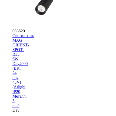
033620
Светильник
MAG-
ORIENT-
SPOT-
R35-
6W
Day4000
(BK,
24
deg,
48V)
(Arlight,
IP20
Металл,
5
лет)
Day
|