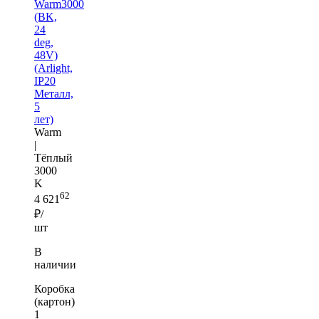
Warm3000
(BK,
24
deg,
48V)
(Arlight,
IP20
Металл,
5
лет)
Warm
|
Тёплый
3000
K
62
4 621
₽/
шт
В
наличии
Коробка
(картон)
1