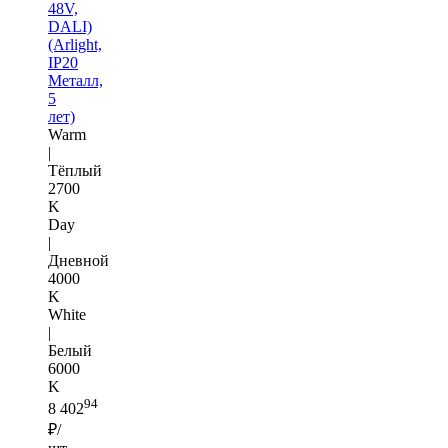
48V,
DALI)
(Arlight,
IP20
Металл,
5
лет)
Warm
|
Тёплый
2700
K
Day
|
Дневной
4000
K
White
|
Белый
6000
K
94
8 402
₽/