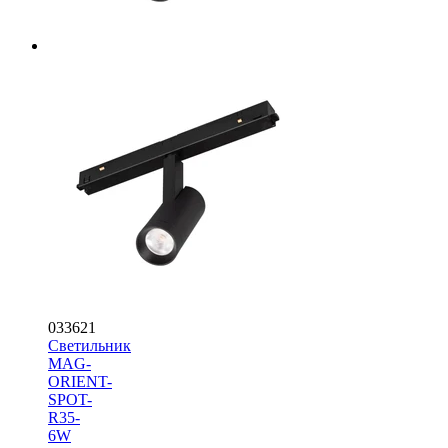
033621
Светильник
MAG-
ORIENT-
SPOT-
R35-
6W