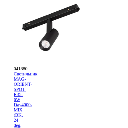
041880
Светильник
MAG-
ORIENT-
SPOT-
R35-
6W
Day4000-
MIX
(BK,
24
deg,