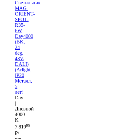
Светильник
MAG-
ORIENT-
SPOT-
R35-
6W
Day4000
(BK,
24
deg,
48V,
DALI)
(Arlight,
IP20
Металл,
5
лет)
Day
|
Дневной
4000
K
99
7 819
₽/