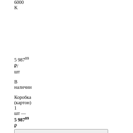
6000
K
09
5 987
₽/
шт
В
наличии
Коробка
(картон)
1
шт —
09
5 987
₽