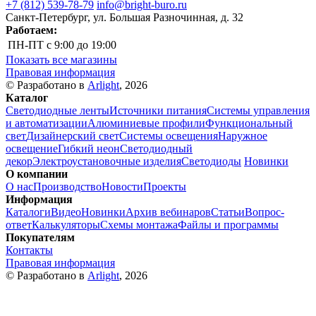
+7 (812) 539-78-79
info@bright-buro.ru
Санкт-Петербург, ул. Большая Разночинная, д. 32
Работаем:
ПН-ПТ
с 9:00 до 19:00
Показать все магазины
Правовая информация
© Разработано в
Arlight
, 2026
Каталог
Светодиодные ленты
Источники питания
Системы управления
и автоматизации
Алюминиевые профили
Функциональный
свет
Дизайнерский свет
Системы освещения
Наружное
освещение
Гибкий неон
Светодиодный
декор
Электроустановочные изделия
Светодиоды
Новинки
О компании
О нас
Производство
Новости
Проекты
Информация
Каталоги
Видео
Новинки
Архив вебинаров
Статьи
Вопрос-
ответ
Калькуляторы
Схемы монтажа
Файлы и программы
Покупателям
Контакты
Правовая информация
© Разработано в
Arlight
, 2026