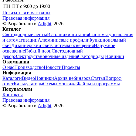
ПН-ПТ
с 9:00 до 19:00
Показать все магазины
Правовая информация
© Разработано в
Arlight
, 2026
Каталог
Светодиодные ленты
Источники питания
Системы управления
и автоматизации
Алюминиевые профили
Функциональный
свет
Дизайнерский свет
Системы освещения
Наружное
освещение
Гибкий неон
Светодиодный
декор
Электроустановочные изделия
Светодиоды
Новинки
О компании
О нас
Производство
Новости
Проекты
Информация
Каталоги
Видео
Новинки
Архив вебинаров
Статьи
Вопрос-
ответ
Калькуляторы
Схемы монтажа
Файлы и программы
Покупателям
Контакты
Правовая информация
© Разработано в
Arlight
, 2026