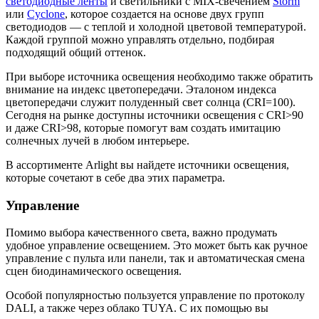
светодиодные ленты
и светильники с MIX-свечением
Storm
или
Cyclone
, которое создается на основе двух групп
светодиодов — с теплой и холодной цветовой температурой.
Каждой группой можно управлять отдельно, подбирая
подходящий общий оттенок.
При выборе источника освещения необходимо также обратить
внимание на индекс цветопередачи. Эталоном индекса
цветопередачи служит полуденный свет солнца (CRI=100).
Сегодня на рынке доступны источники освещения с CRI>90
и даже CRI>98, которые помогут вам создать имитацию
солнечных лучей в любом интерьере.
В ассортименте Arlight вы найдете источники освещения,
которые сочетают в себе два этих параметра.
Управление
Помимо выбора качественного света, важно продумать
удобное управление освещением. Это может быть как ручное
управление с пульта или панели, так и автоматическая смена
сцен биодинамического освещения.
Особой популярностью пользуется управление по протоколу
DALI, а также через облако TUYA. С их помощью вы