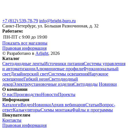
+7 (812) 539-78-79
info@bright-buro.ru
Санкт-Петербург, ул. Большая Разночинная, д. 32
Работаем:
ПН-ПТ
с 9:00 до 19:00
Показать все магазины
Правовая информация
© Разработано в
Arlight
, 2026
Каталог
Светодиодные ленты
Источники питания
Системы управления
и автоматизации
Алюминиевые профили
Функциональный
свет
Дизайнерский свет
Системы освещения
Наружное
освещение
Гибкий неон
Светодиодный
декор
Электроустановочные изделия
Светодиоды
Новинки
О компании
О нас
Производство
Новости
Проекты
Информация
Каталоги
Видео
Новинки
Архив вебинаров
Статьи
Вопрос-
ответ
Калькуляторы
Схемы монтажа
Файлы и программы
Покупателям
Контакты
Правовая информация