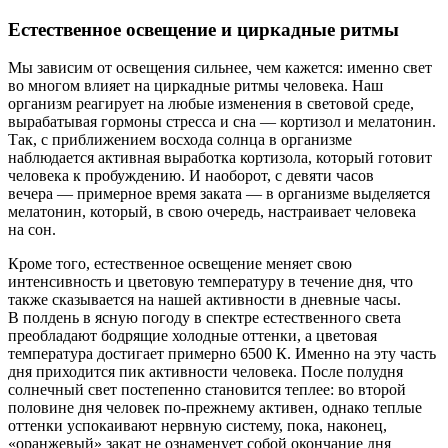
Естественное освещение и циркадные ритмы
Мы зависим от освещения сильнее, чем кажется: именно свет
во многом влияет на циркадные ритмы человека. Наш
организм реагирует на любые изменения в световой среде,
вырабатывая гормоны стресса и сна — кортизол и мелатонин.
Так, с приближением восхода солнца в организме
наблюдается активная выработка кортизола, который готовит
человека к пробуждению. И наоборот, с девяти часов
вечера — примерное время заката — в организме выделяется
мелатонин, который, в свою очередь, настраивает человека
на сон.
Кроме того, естественное освещение меняет свою
интенсивность и цветовую температуру в течение дня, что
также сказывается на нашей активности в дневные часы.
В полдень в ясную погоду в спектре естественного света
преобладают бодрящие холодные оттенки, а цветовая
температура достигает примерно 6500 К. Именно на эту часть
дня приходится пик активности человека. После полудня
солнечный свет постепенно становится теплее: во второй
половине дня человек по-прежнему активен, однако теплые
оттенки успокаивают нервную систему, пока, наконец,
«оранжевый» закат не ознаменует собой окончание дня