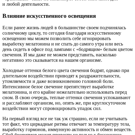
и любой деятельности.
Влияние искусственного освещения
Если ранее жизнь людей в большинстве своем подчинялась
солнечному циклу, то сегодня благодаря искусственному
освещению мы можем позволить себе игнорировать
выработку мелатонина и не спать до самого утра или весь
день сидеть в офисе под лампами с «бодрящим» белым цветом
свечения. И мы даже не можем представить, насколько
негативно это сказывается на нашем организме.
Холодные оттенки белого цвета свечения бодрят, однако при
длительном воздействии приводят к раздражительности,
утомляемости и даже возникновению головной боли.
Интенсивное белое свечение препятствует выработке
мелатонина, и его крайне нежелательно использовать перед
сном. В свою очередь, теплые оттенки свечения успокаивают
и расслабляют организм, но, опять же, при круглосуточном
воздействии могут спровоцировать упадок сил.
На первый взгляд все не так уж страшно, если не учитывать
тот факт, что циркадные ритмы отвечает за температуру тела,
выработку гормонов, иммунную активность и обмен веществ.
Сбой биоритмов может привести не только к бессоннице,