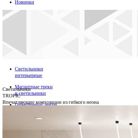
Новинки
Светильники
интерьерные
Магнитные треки
Светильники
и светильники
TROPIC
Впечатляющие композиции из гибкого неона
Герметичные ленты
и крепления
Светодиодные ленты
Профили