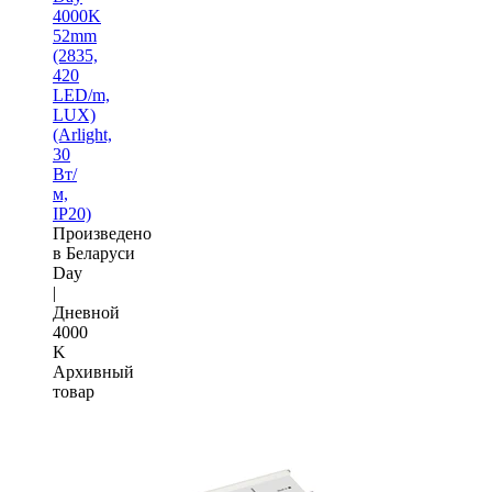
4000K
52mm
(2835,
420
LED/m,
LUX)
(Arlight,
30
Вт/
м,
IP20)
Произведено
в Беларуси
Day
|
Дневной
4000
K
Архивный
товар