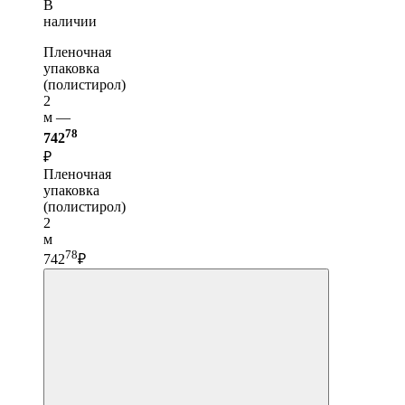
В
наличии
Пленочная
упаковка
(полистирол)
2
м —
78
742
₽
Пленочная
упаковка
(полистирол)
2
м
78
742
₽