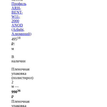
Профиль
ARH-
BENT-
W11-
2000
ANOD
(Arlight,
Алюминий)
18
495
₽/
м
В
наличии
Пленочная
упаковка
(полистирол)
2
м —
36
990
₽
Пленочная
упаковка