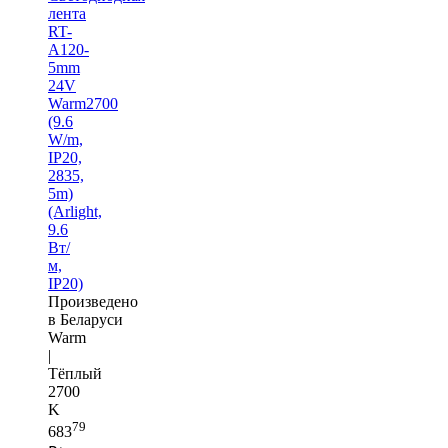
лента
RT-
A120-
5mm
24V
Warm2700
(9.6
W/m,
IP20,
2835,
5m)
(Arlight,
9.6
Вт/
м,
IP20)
Произведено
в Беларуси
Warm
|
Тёплый
2700
K
79
683