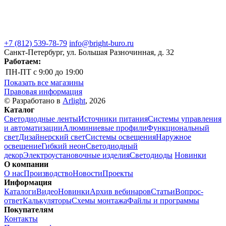
+7 (812) 539-78-79
info@bright-buro.ru
Санкт-Петербург, ул. Большая Разночинная, д. 32
Работаем:
ПН-ПТ
с 9:00 до 19:00
Показать все магазины
Правовая информация
© Разработано в
Arlight
, 2026
Каталог
Светодиодные ленты
Источники питания
Системы управления
и автоматизации
Алюминиевые профили
Функциональный
свет
Дизайнерский свет
Системы освещения
Наружное
освещение
Гибкий неон
Светодиодный
декор
Электроустановочные изделия
Светодиоды
Новинки
О компании
О нас
Производство
Новости
Проекты
Информация
Каталоги
Видео
Новинки
Архив вебинаров
Статьи
Вопрос-
ответ
Калькуляторы
Схемы монтажа
Файлы и программы
Покупателям
Контакты