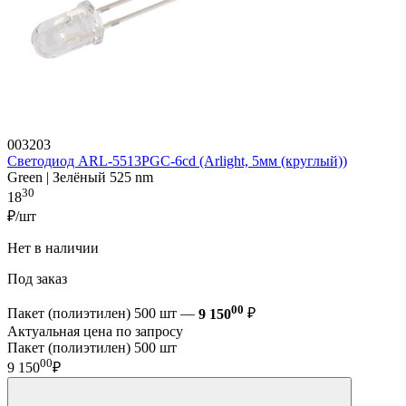
003203
Светодиод ARL-5513PGC-6cd (Arlight, 5мм (круглый))
Green | Зелёный 525 nm
30
18
₽/шт
Нет в наличии
Под заказ
00
Пакет (полиэтилен) 500 шт —
9 150
₽
Актуальная цена по запросу
Пакет (полиэтилен) 500 шт
00
9 150
₽