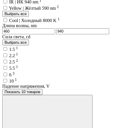
1
IR | ИК 940 nm
2
Yellow | Жёлтый 590 nm
Выбрать все
1
Cool | Холодный 8000 K
Длина волны, nm
Сила света, cd
Выбрать все
1
1.5
1
2.2
2
2.5
1
5.5
3
6
1
10
Падение напряжения, V
Показать 10 товаров