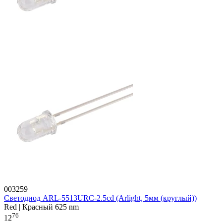
003259
Светодиод ARL-5513URC-2.5cd (Arlight, 5мм (круглый))
Red | Красный 625 nm
76
12