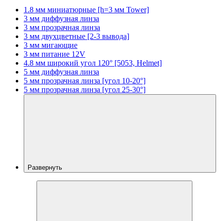
1.8 мм миниатюрные [h=3 мм Tower]
3 мм диффузная линза
3 мм прозрачная линза
3 мм двухцветные [2-3 вывода]
3 мм мигающие
3 мм питание 12V
4.8 мм широкий угол 120° [5053, Helmet]
5 мм диффузная линза
5 мм прозрачная линза [угол 10-20°]
5 мм прозрачная линза [угол 25-30°]
Развернуть