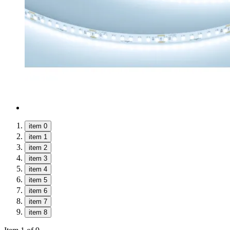
item 0
item 1
item 2
item 3
item 4
item 5
item 6
item 7
item 8