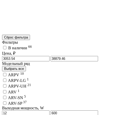
Сброс фильтра
Фильтры
66
В наличии
Цена, ₽
Модельный ряд
Выбрать все
10
ARPV
1
ARPV-LG
21
ARPV-UH
1
ARV
5
ARV-SN
37
ARV-SP
Выходная мощность, W