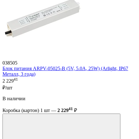
038505
Блок питания ARPV-05025-B (5V, 5.0A, 25W) (Arlight, IP67
Металл, 3 года)
41
2 229
₽/шт
В наличии
41
Коробка (картон) 1 шт —
2 229
₽