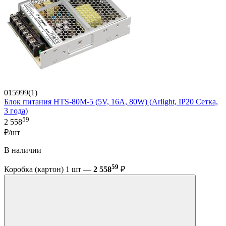
015999(1)
Блок питания HTS-80M-5 (5V, 16A, 80W) (Arlight, IP20 Сетка,
3 года)
59
2 558
₽/шт
В наличии
59
Коробка (картон) 1 шт —
2 558
₽