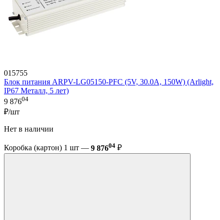
015755
Блок питания ARPV-LG05150-PFC (5V, 30.0A, 150W) (Arlight,
IP67 Металл, 5 лет)
04
9 876
₽/шт
Нет в наличии
04
Коробка (картон) 1 шт —
9 876
₽