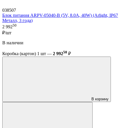
038507
Блок питания ARPV-05040-B (5V, 8.0A, 40W) (Arlight, IP67
Металл, 3 года)
50
2 992
₽/шт
В наличии
50
Коробка (картон) 1 шт —
2 992
₽
В корзину