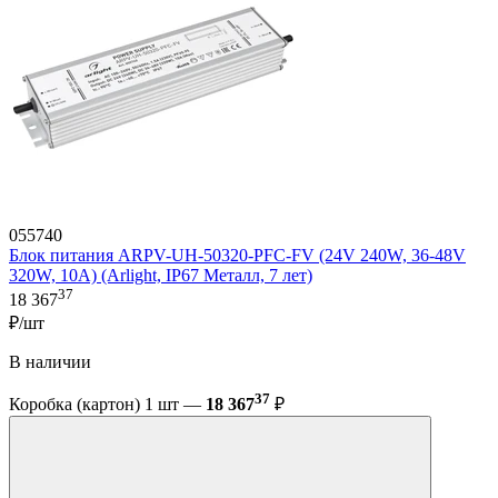
055740
Блок питания ARPV-UH-50320-PFC-FV (24V 240W, 36-48V
320W, 10A) (Arlight, IP67 Металл, 7 лет)
37
18 367
₽/шт
В наличии
37
Коробка (картон) 1 шт —
18 367
₽