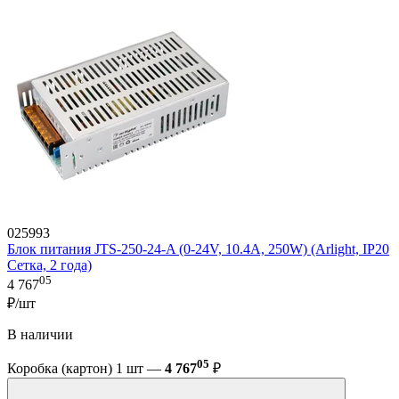
025993
Блок питания JTS-250-24-A (0-24V, 10.4A, 250W) (Arlight, IP20
Сетка, 2 года)
05
4 767
₽/шт
В наличии
05
Коробка (картон) 1 шт —
4 767
₽