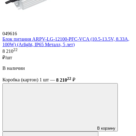
049616
Блок питания ARPV-LG-12100-PFC-VCA (10.5-13.5V, 8.33A,
100W) (Arlight, IP65 Металл, 5 лет)
22
8 210
₽/шт
В наличии
22
Коробка (картон) 1 шт —
8 210
₽
В корзину