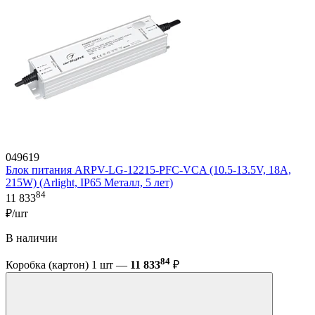
049619
Блок питания ARPV-LG-12215-PFC-VCA (10.5-13.5V, 18A,
215W) (Arlight, IP65 Металл, 5 лет)
84
11 833
₽/шт
В наличии
84
Коробка (картон) 1 шт —
11 833
₽