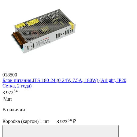
018500
Блок питания JTS-180-24 (0-24V, 7.5A, 180W) (Arlight, IP20
Сетка, 2 года)
54
3 972
₽/шт
В наличии
54
Коробка (картон) 1 шт —
3 972
₽