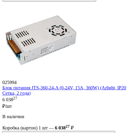
025994
Блок питания JTS-360-24-A (0-24V, 15A, 360W) (Arlight, IP20
Сетка, 2 года)
27
6 038
₽/шт
В наличии
27
Коробка (картон) 1 шт —
6 038
₽