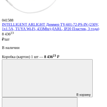
041588
INTELLIGENT ARLIGHT Диммер TY-601-72-PS-IN (230V,
1x1.5A, TUYA Wi-Fi, 433Mhz) (IARL, IP20 Пластик, 3 года)
23
8 436
₽/шт
В наличии
23
Коробка (картон) 1 шт —
8 436
₽
В корзину