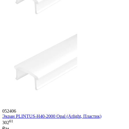
052406
Экран PLINTUS-H40-2000 Opal (Arlight, Пластик)
61
302
₽/м