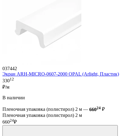
037442
Экран ARH-MICRO-0607-2000 OPAL (Arlight, Пластик)
12
330
₽/м
В наличии
24
Пленочная упаковка (полистирол) 2 м —
660
₽
Пленочная упаковка (полистирол) 2 м
24
660
₽