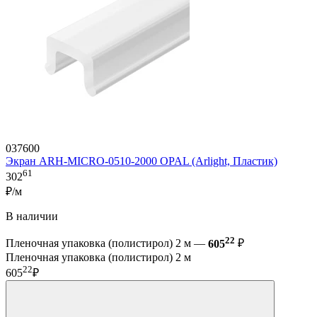
037600
Экран ARH-MICRO-0510-2000 OPAL (Arlight, Пластик)
61
302
₽/м
В наличии
22
Пленочная упаковка (полистирол) 2 м —
605
₽
Пленочная упаковка (полистирол) 2 м
22
605
₽