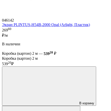
046142
Экран PLINTUS-H54B-2000 Opal (Arlight, Пластик)
60
269
₽/м
В наличии
20
Коробка (картон) 2 м —
539
₽
Коробка (картон) 2 м
20
539
₽
В корзину