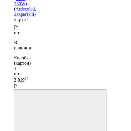
250W)
(Ardecoled,
Закрытый)
94
2 019
₽/
шт
В
наличии
Коробка
(картон)
1
шт —
94
2 019
₽