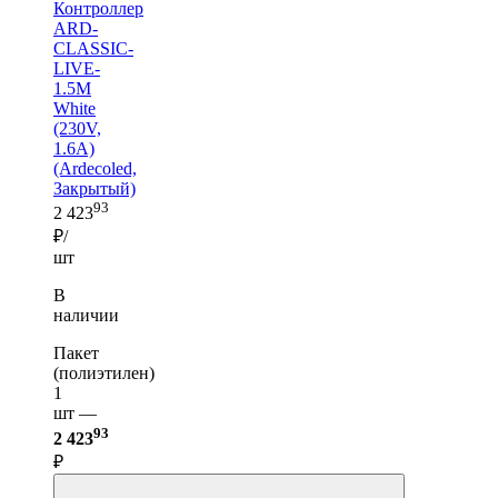
Контроллер
ARD-
CLASSIC-
LIVE-
1.5M
White
(230V,
1.6A)
(Ardecoled,
Закрытый)
93
2 423
₽/
шт
В
наличии
Пакет
(полиэтилен)
1
шт —
93
2 423
₽