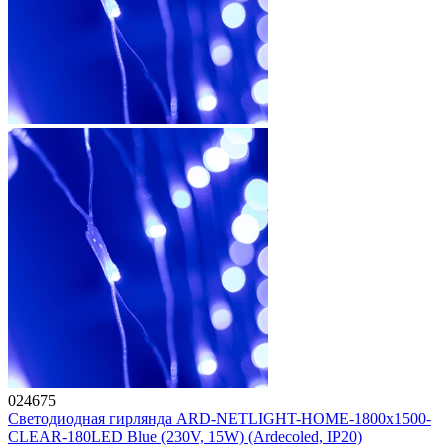
024675
Светодиодная гирлянда ARD-NETLIGHT-HOME-1800x1500-
CLEAR-180LED Blue (230V, 15W) (Ardecoled, IP20)