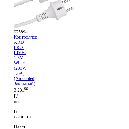
025894
Контроллер
ARD-
PRO-
LIVE-
1.5M
White
(230V,
1.6A)
(Ardecoled,
Закрытый)
90
3 231
₽/
шт
В
наличии
Пакет