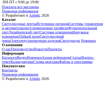
ПН-ПТ
с 9:00 до 19:00
Показать все магазины
Правовая информация
© Разработано в
Arlight
, 2026
Каталог
Светодиодные ленты
Источники питания
Системы управления
и автоматизации
Алюминиевые профили
Функциональный
свет
Дизайнерский свет
Системы освещения
Наружное
освещение
Гибкий неон
Светодиодный
декор
Электроустановочные изделия
Светодиоды
Новинки
О компании
О нас
Производство
Новости
Проекты
Информация
Каталоги
Видео
Новинки
Архив вебинаров
Статьи
Вопрос-
ответ
Калькуляторы
Схемы монтажа
Файлы и программы
Покупателям
Контакты
Правовая информация
© Разработано в
Arlight
, 2026