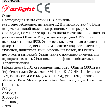
Все файлы
Описание
Светодиодная лента серии LUX с низким
энергопотреблением, питанием 12 В и мощностью 4.8 Вт/м
для декоративной подсветки различных интерьеров.
Светодиоды SMD 3528 красного цвета свечения с плотностью
расстановки 60 шт/м. Индекс цветопередачи CRI>85 и степень
пылевлагозащиты IP20. Универсальная лента для организации
декоративной подсветки в помещениях: подсветка лестниц,
ступеней, плинтусов, ниш, мебельных полок, натяжных
потолков и витражей. Управление с помощью диммера для
одноцветных лент. Установка на профиль необязательна.
Характеристики
Гибкая лента LUX, светодиоды smd 3528, 60шт/м (300шт на
5м), белая плата 8мм, скотч 3М. Цвет КРАСНЫЙ . Питание
12V, мощность 4.8 Вт/м (24 Вт на 5м), угол 120°, Размеры
5000х8x1.8мм. Мин.отрезок 50мм, 3шт светодиода. Пакет 5м.
Цена за 1м.
Общие
Артикул
010526(1)
Тип товара
Лента