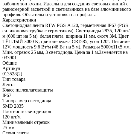
рабочих зон кухни. Идеальна для создания световых линий с
равномерной засветкой и светильников на базе алюминиевого
профиля. Обязательна установка на профиль.
Характеристики
Светодиодная лента RTW-PGS-A120, герметичная IP67 (PGS-
силиконовая трубка с герметиком). Светодиоды 2835, 120 шт/
м (600 шт на 5 м), белая плата, ширина 11 мм, скотч 3M. Цвет
ТЁПЛЫЙ 3000 K, цветопередача CRI>85, угол 120°. Питание
12V, мощность 9.6 Вт/м (48 Вт на 5 м). Размеры 5000x11x5 мм.
Мин. отрезок 25 мм, 3 светодиода. Цена за 1 м.Заменяется на
033901
Общие
Артикул
013528(2)
Тип товара
Лента
Класс пылевлагозащиты
IP67
Типоразмер светодиода
SMD 2835
Плотность светодиодов
120 шт/м
Минимальный отрезок
25 мм
Серия ленты