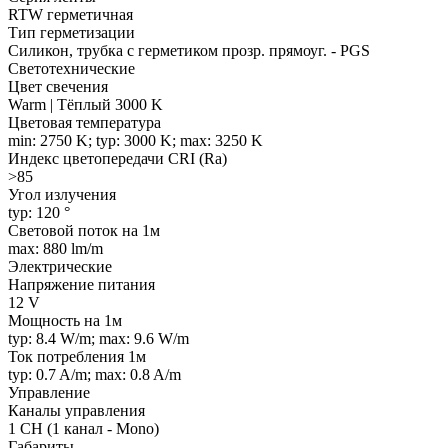
RTW герметичная
Тип герметизации
Силикон, трубка с герметиком прозр. прямоуг. - PGS
Светотехнические
Цвет свечения
Warm | Тёплый 3000 K
Цветовая температура
min: 2750 K; typ: 3000 K; max: 3250 K
Индекс цветопередачи CRI (Ra)
>85
Угол излучения
typ: 120 °
Световой поток на 1м
max: 880 lm/m
Электрические
Напряжение питания
12 V
Мощность на 1м
typ: 8.4 W/m; max: 9.6 W/m
Ток потребления 1м
typ: 0.7 A/m; max: 0.8 A/m
Управление
Каналы управления
1 CH (1 канал - Mono)
Габариты