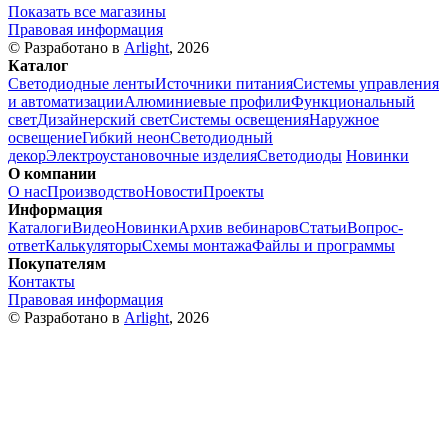
Показать все магазины
Правовая информация
© Разработано в
Arlight
, 2026
Каталог
Светодиодные ленты
Источники питания
Системы управления
и автоматизации
Алюминиевые профили
Функциональный
свет
Дизайнерский свет
Системы освещения
Наружное
освещение
Гибкий неон
Светодиодный
декор
Электроустановочные изделия
Светодиоды
Новинки
О компании
О нас
Производство
Новости
Проекты
Информация
Каталоги
Видео
Новинки
Архив вебинаров
Статьи
Вопрос-
ответ
Калькуляторы
Схемы монтажа
Файлы и программы
Покупателям
Контакты
Правовая информация
© Разработано в
Arlight
, 2026