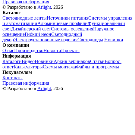
Правовая информация
© Разработано в
Arlight
, 2026
Каталог
Светодиодные ленты
Источники питания
Системы управления
и автоматизации
Алюминиевые профили
Функциональный
свет
Дизайнерский свет
Системы освещения
Наружное
освещение
Гибкий неон
Светодиодный
декор
Электроустановочные изделия
Светодиоды
Новинки
О компании
О нас
Производство
Новости
Проекты
Информация
Каталоги
Видео
Новинки
Архив вебинаров
Статьи
Вопрос-
ответ
Калькуляторы
Схемы монтажа
Файлы и программы
Покупателям
Контакты
Правовая информация
© Разработано в
Arlight
, 2026