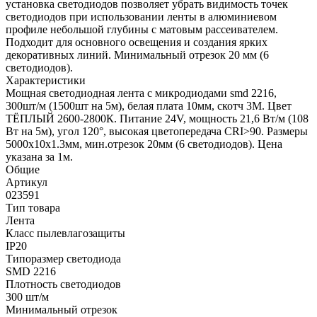
установка светодиодов позволяет убрать видимость точек
светодиодов при использовании ленты в алюминиевом
профиле небольшой глубины с матовым рассеивателем.
Подходит для основного освещения и создания ярких
декоративных линий. Минимальный отрезок 20 мм (6
светодиодов).
Характеристики
Мощная светодиодная лента с микродиодами smd 2216,
300шт/м (1500шт на 5м), белая плата 10мм, скотч 3М. Цвет
ТЁПЛЫЙ 2600-2800К. Питание 24V, мощность 21,6 Вт/м (108
Вт на 5м), угол 120°, высокая цветопередача CRI>90. Размеры
5000x10х1.3мм, мин.отрезок 20мм (6 светодиодов). Цена
указана за 1м.
Общие
Артикул
023591
Тип товара
Лента
Класс пылевлагозащиты
IP20
Типоразмер светодиода
SMD 2216
Плотность светодиодов
300 шт/м
Минимальный отрезок