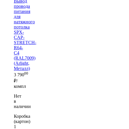
Вывод
провода
питания
для
натяжного
потолка
SPX-
CAP-
STRETCH-
R64-
C4
(RAL7009)
(Arlight,
Металл)
00
3 790
₽/
компл
Нет
в
наличии
Коробка
(картон)
1