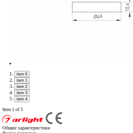
item 0
item 1
item 2
item 3
item 4
Item 1 of 5
Общие характеристики