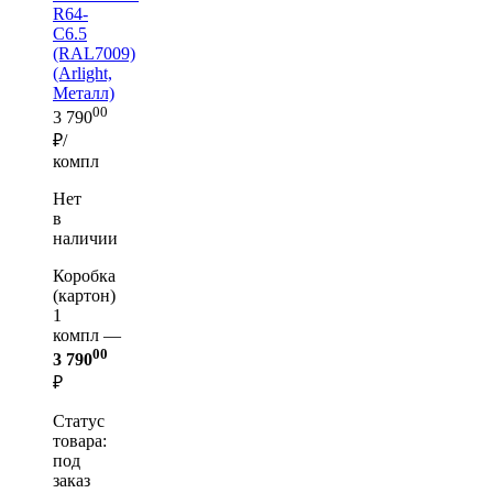
R64-
C6.5
(RAL7009)
(Arlight,
Металл)
00
3 790
₽/
компл
Нет
в
наличии
Коробка
(картон)
1
компл —
00
3 790
₽
Статус
товара:
под
заказ