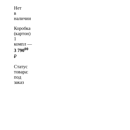
Нет
в
наличии
Коробка
(картон)
1
компл —
00
3 790
₽
Статус
товара:
под
заказ