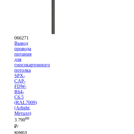
066271
Вывод
провода
питания
для
гипсокартонного
потолка
SPX-
CAP-
FDW-
R64-
C6.5
(RAL7009)
(Arlight,
Металл)
00
3 790
₽/
компл