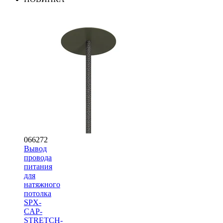
066272
Вывод
провода
питания
для
натяжного
потолка
SPX-
CAP-
STRETCH-