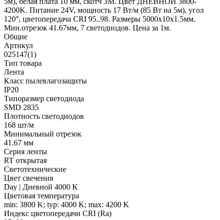
5м), белая плата 10 мм, скотч 3М. Цвет ДНЕВНОЙ 3800-
4200K. Питание 24V, мощность 17 Вт/м (85 Вт на 5м), угол
120°, цветопередача CRI 95..98. Размеры 5000х10x1.5мм.
Мин.отрезок 41.67мм, 7 светодиодов. Цена за 1м.
Общие
Артикул
025147(1)
Тип товара
Лента
Класс пылевлагозащиты
IP20
Типоразмер светодиода
SMD 2835
Плотность светодиодов
168 шт/м
Минимальный отрезок
41.67 мм
Серия ленты
RT открытая
Светотехнические
Цвет свечения
Day | Дневной 4000 K
Цветовая температура
min: 3800 K; typ: 4000 K; max: 4200 K
Индекс цветопередачи CRI (Ra)