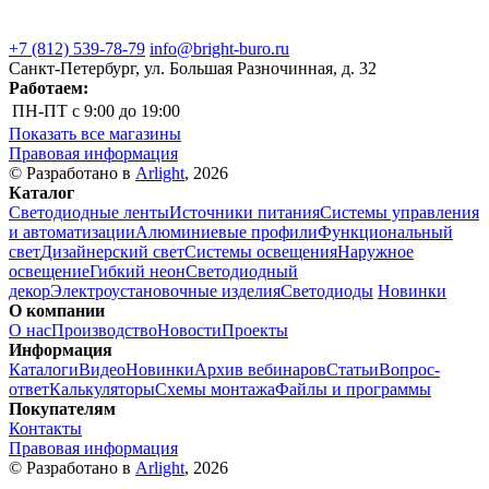
+7 (812) 539-78-79
info@bright-buro.ru
Санкт-Петербург, ул. Большая Разночинная, д. 32
Работаем:
ПН-ПТ
с 9:00 до 19:00
Показать все магазины
Правовая информация
© Разработано в
Arlight
, 2026
Каталог
Светодиодные ленты
Источники питания
Системы управления
и автоматизации
Алюминиевые профили
Функциональный
свет
Дизайнерский свет
Системы освещения
Наружное
освещение
Гибкий неон
Светодиодный
декор
Электроустановочные изделия
Светодиоды
Новинки
О компании
О нас
Производство
Новости
Проекты
Информация
Каталоги
Видео
Новинки
Архив вебинаров
Статьи
Вопрос-
ответ
Калькуляторы
Схемы монтажа
Файлы и программы
Покупателям
Контакты
Правовая информация
© Разработано в
Arlight
, 2026