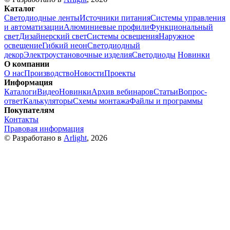
Каталог
Светодиодные ленты
Источники питания
Системы управления
и автоматизации
Алюминиевые профили
Функциональный
свет
Дизайнерский свет
Системы освещения
Наружное
освещение
Гибкий неон
Светодиодный
декор
Электроустановочные изделия
Светодиоды
Новинки
О компании
О нас
Производство
Новости
Проекты
Информация
Каталоги
Видео
Новинки
Архив вебинаров
Статьи
Вопрос-
ответ
Калькуляторы
Схемы монтажа
Файлы и программы
Покупателям
Контакты
Правовая информация
© Разработано в
Arlight
, 2026