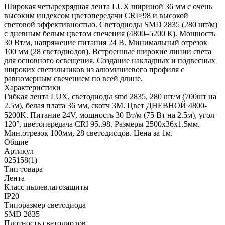
Широкая четырехрядная лента LUX шириной 36 мм с очень
высоким индексом цветопередачи CRI>98 и высокой
световой эффективностью. Светодиоды SMD 2835 (280 шт/м)
с дневным белым цветом свечения (4800–5200 К). Мощность
30 Вт/м, напряжение питания 24 В. Минимальный отрезок
100 мм (28 светодиодов). Встроенные широкие линии света
для основного освещения. Создание накладных и подвесных
широких светильников из алюминиевого профиля с
равномерным свечением по всей длине.
Характеристики
Гибкая лента LUX, светодиоды smd 2835, 280 шт/м (700шт на
2.5м), белая плата 36 мм, скотч 3М. Цвет ДНЕВНОЙ 4800-
5200K. Питание 24V, мощность 30 Вт/м (75 Вт на 2.5м), угол
120°, цветопередача CRI 95..98. Размеры 2500х36x1.5мм.
Мин.отрезок 100мм, 28 светодиодов. Цена за 1м.
Общие
Артикул
025158(1)
Тип товара
Лента
Класс пылевлагозащиты
IP20
Типоразмер светодиода
SMD 2835
Плотность светодиодов