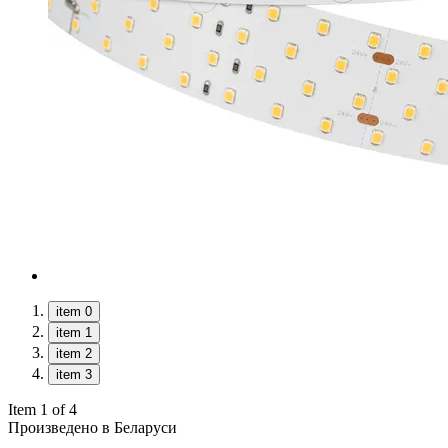
item 0
item 1
item 2
item 3
Item 1 of 4
Произведено в Беларуси