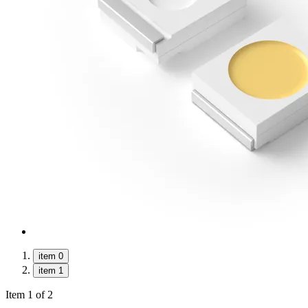
item 0
item 1
Item 1 of 2