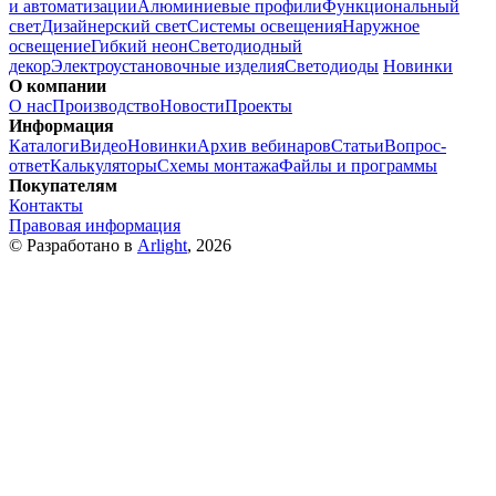
и автоматизации
Алюминиевые профили
Функциональный
свет
Дизайнерский свет
Системы освещения
Наружное
освещение
Гибкий неон
Светодиодный
декор
Электроустановочные изделия
Светодиоды
Новинки
О компании
О нас
Производство
Новости
Проекты
Информация
Каталоги
Видео
Новинки
Архив вебинаров
Статьи
Вопрос-
ответ
Калькуляторы
Схемы монтажа
Файлы и программы
Покупателям
Контакты
Правовая информация
© Разработано в
Arlight
, 2026