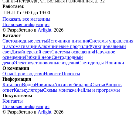
Санкт-Петербург, ул. Большая Разночинная, д. 32
Работаем:
ПН-ПТ
с 9:00 до 19:00
Показать все магазины
Правовая информация
© Разработано в
Arlight
, 2026
Каталог
Светодиодные ленты
Источники питания
Системы управления
и автоматизации
Алюминиевые профили
Функциональный
свет
Дизайнерский свет
Системы освещения
Наружное
освещение
Гибкий неон
Светодиодный
декор
Электроустановочные изделия
Светодиоды
Новинки
О компании
О нас
Производство
Новости
Проекты
Информация
Каталоги
Видео
Новинки
Архив вебинаров
Статьи
Вопрос-
ответ
Калькуляторы
Схемы монтажа
Файлы и программы
Покупателям
Контакты
Правовая информация
© Разработано в
Arlight
, 2026