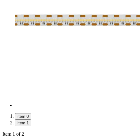
item 0
item 1
Item 1 of 2