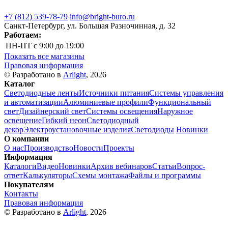
+7 (812) 539-78-79
info@bright-buro.ru
Санкт-Петербург, ул. Большая Разночинная, д. 32
Работаем:
ПН-ПТ
с 9:00 до 19:00
Показать все магазины
Правовая информация
© Разработано в
Arlight
, 2026
Каталог
Светодиодные ленты
Источники питания
Системы управления
и автоматизации
Алюминиевые профили
Функциональный
свет
Дизайнерский свет
Системы освещения
Наружное
освещение
Гибкий неон
Светодиодный
декор
Электроустановочные изделия
Светодиоды
Новинки
О компании
О нас
Производство
Новости
Проекты
Информация
Каталоги
Видео
Новинки
Архив вебинаров
Статьи
Вопрос-
ответ
Калькуляторы
Схемы монтажа
Файлы и программы
Покупателям
Контакты
Правовая информация
© Разработано в
Arlight
, 2026