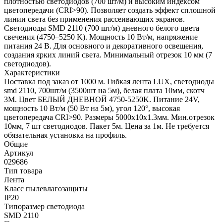
плотностью светодиодов (700 шт/м) и высоким индексом
цветопередачи (CRI>90). Позволяет создать эффект сплошной
линии света без применения рассеивающих экранов.
Светодиоды SMD 2110 (700 шт/м) дневного белого цвета
свечения (4750–5250 K). Мощность 10 Вт/м, напряжение
питания 24 В. Для основного и декоративного освещения,
создания ярких линий света. Минимальный отрезок 10 мм (7
светодиодов).
Характеристики
Поставка под заказ от 1000 м. Гибкая лента LUX, светодиоды
smd 2110, 700шт/м (3500шт на 5м), белая плата 10мм, скотч
3М. Цвет БЕЛЫЙ ДНЕВНОЙ 4750-5250K. Питание 24V,
мощность 10 Вт/м (50 Вт на 5м), угол 120°, высокая
цветопередача CRI>90. Размеры 5000х10x1.3мм. Мин.отрезок
10мм, 7 шт светодиодов. Пакет 5м. Цена за 1м. Не требуется
обязательная установка на профиль.
Общие
Артикул
029686
Тип товара
Лента
Класс пылевлагозащиты
IP20
Типоразмер светодиода
SMD 2110