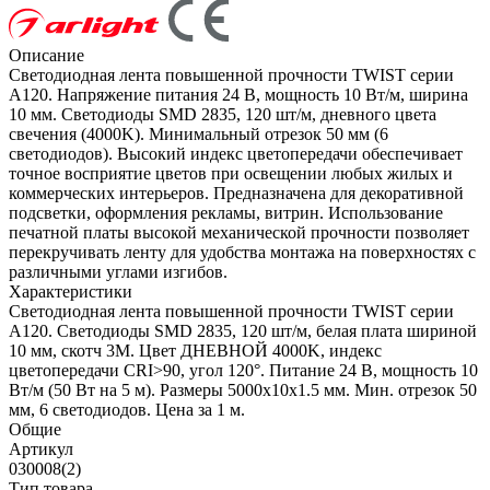
Описание
Светодиодная лента повышенной прочности TWIST серии
A120. Напряжение питания 24 В, мощность 10 Вт/м, ширина
10 мм. Светодиоды SMD 2835, 120 шт/м, дневного цвета
свечения (4000K). Минимальный отрезок 50 мм (6
светодиодов). Высокий индекс цветопередачи обеспечивает
точное восприятие цветов при освещении любых жилых и
коммерческих интерьеров. Предназначена для декоративной
подсветки, оформления рекламы, витрин. Использование
печатной платы высокой механической прочности позволяет
перекручивать ленту для удобства монтажа на поверхностях с
различными углами изгибов.
Характеристики
Светодиодная лента повышенной прочности TWIST серии
A120. Светодиоды SMD 2835, 120 шт/м, белая плата шириной
10 мм, скотч 3M. Цвет ДНЕВНОЙ 4000K, индекс
цветопередачи CRI>90, угол 120°. Питание 24 В, мощность 10
Вт/м (50 Вт на 5 м). Размеры 5000x10x1.5 мм. Мин. отрезок 50
мм, 6 светодиодов. Цена за 1 м.
Общие
Артикул
030008(2)
Тип товара