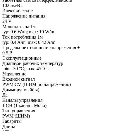
Расчетная световая эффективность
102 лм/Вт
Электрические
Напряжение питания
24 V
Мощность на 1м
typ: 9.6 W/m; max: 10 W/m
Ток потребления 1м
typ: 0.4 A/m; max: 0.42 A/m
Предельное отклонение напряжения ±
0.5 В
Эксплуатационные
Диапазон рабочих температур
min: -30 °C; max: 45 °C
Управление
Входной сигнал
PWM СV (ШИМ по напряжению)
Диммируемый(ая)
Да
Каналы управления
1 CH (1 канал - Mono)
Тип управления
PWM (ШИМ)
Габариты
Длина