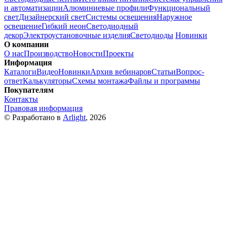
и автоматизации
Алюминиевые профили
Функциональный
свет
Дизайнерский свет
Системы освещения
Наружное
освещение
Гибкий неон
Светодиодный
декор
Электроустановочные изделия
Светодиоды
Новинки
О компании
О нас
Производство
Новости
Проекты
Информация
Каталоги
Видео
Новинки
Архив вебинаров
Статьи
Вопрос-
ответ
Калькуляторы
Схемы монтажа
Файлы и программы
Покупателям
Контакты
Правовая информация
© Разработано в
Arlight
, 2026