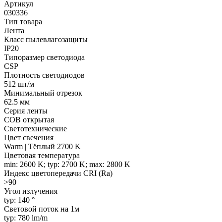
Артикул
030336
Тип товара
Лента
Класс пылевлагозащиты
IP20
Типоразмер светодиода
CSP
Плотность светодиодов
512 шт/м
Минимальный отрезок
62.5 мм
Серия ленты
COB открытая
Светотехнические
Цвет свечения
Warm | Тёплый 2700 K
Цветовая температура
min: 2600 K; typ: 2700 K; max: 2800 K
Индекс цветопередачи CRI (Ra)
>90
Угол излучения
typ: 140 °
Световой поток на 1м
typ: 780 lm/m