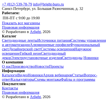
+7 (812) 539-78-79
info@bright-buro.ru
Санкт-Петербург, ул. Большая Разночинная, д. 32
Работаем:
ПН-ПТ
с 9:00 до 19:00
Показать все магазины
Правовая информация
© Разработано в
Arlight
, 2026
Каталог
Светодиодные ленты
Источники питания
Системы управления
и автоматизации
Алюминиевые профили
Функциональный
свет
Дизайнерский свет
Системы освещения
Наружное
освещение
Гибкий неон
Светодиодный
декор
Электроустановочные изделия
Светодиоды
Новинки
О компании
О нас
Производство
Новости
Проекты
Информация
Каталоги
Видео
Новинки
Архив вебинаров
Статьи
Вопрос-
ответ
Калькуляторы
Схемы монтажа
Файлы и программы
Покупателям
Контакты
Правовая информация
© Разработано в
Arlight
, 2026