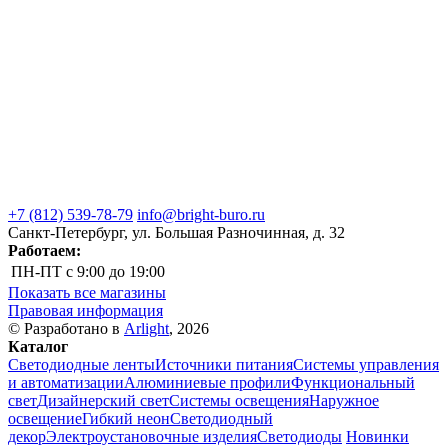
+7 (812) 539-78-79
info@bright-buro.ru
Санкт-Петербург, ул. Большая Разночинная, д. 32
Работаем:
ПН-ПТ
с 9:00 до 19:00
Показать все магазины
Правовая информация
© Разработано в
Arlight
, 2026
Каталог
Светодиодные ленты
Источники питания
Системы управления
и автоматизации
Алюминиевые профили
Функциональный
свет
Дизайнерский свет
Системы освещения
Наружное
освещение
Гибкий неон
Светодиодный
декор
Электроустановочные изделия
Светодиоды
Новинки