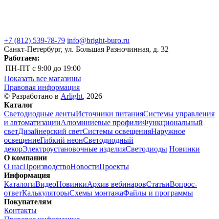
+7 (812) 539-78-79
info@bright-buro.ru
Санкт-Петербург, ул. Большая Разночинная, д. 32
Работаем:
ПН-ПТ
с 9:00 до 19:00
Показать все магазины
Правовая информация
© Разработано в
Arlight
, 2026
Каталог
Светодиодные ленты
Источники питания
Системы управления
и автоматизации
Алюминиевые профили
Функциональный
свет
Дизайнерский свет
Системы освещения
Наружное
освещение
Гибкий неон
Светодиодный
декор
Электроустановочные изделия
Светодиоды
Новинки
О компании
О нас
Производство
Новости
Проекты
Информация
Каталоги
Видео
Новинки
Архив вебинаров
Статьи
Вопрос-
ответ
Калькуляторы
Схемы монтажа
Файлы и программы
Покупателям
Контакты