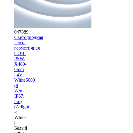
047889
Светодиодная
лента
герметичная
COB-
PSW-
X480-
6mm
24V
White6000
(8
W/m,
IP67,
5m)
(Arlight,
-)
White
|
Белый