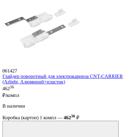
061427
Глайдер поворотный для электрокарниза CNT-CARRIER
(Arlight, Алюминий+пластик)
36
462
₽/компл
В наличии
36
Коробка (картон) 1 компл —
462
₽