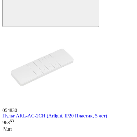
054830
Пульт ARL-AC-2CH (Arlight, IP20 Пластик, 5 лет)
63
968
₽/шт