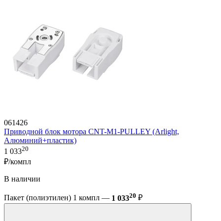
061426
Приводной блок мотора CNT-M1-PULLEY (Arlight,
Алюминий+пластик)
20
1 033
₽/компл
В наличии
20
Пакет (полиэтилен) 1 компл —
1 033
₽