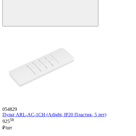
054829
Пульт ARL-AC-1CH (Arlight, IP20 Пластик, 5 лет)
58
925
₽/шт