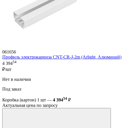
061656
Профиль электрокарниза CNT-CR-J-2m (Arlight, Алюминий)
54
4 394
₽/шт
Нет в наличии
Под заказ
54
Коробка (картон) 1 шт —
4 394
₽
Актуальная цена по запросу