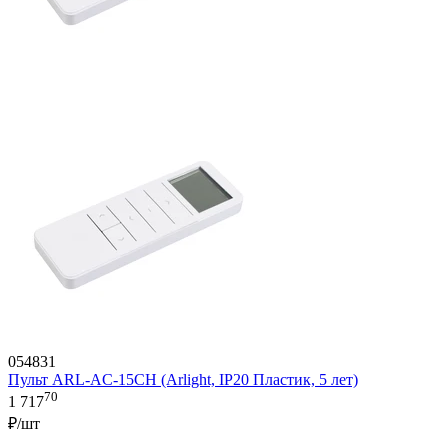
054831
Пульт ARL-AC-15CH (Arlight, IP20 Пластик, 5 лет)
70
1 717
₽/шт